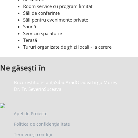
Room service cu program limitat
Săli de conferințe
Săli pentru evenimente private
Saună
Serviciu spălătorie
Terasă
Tururi organizate de ghizi locali - la cerere
Ne găsești în
București
Constanța
Sibiu
Arad
Oradea
Tîrgu Mureș
Dr. Tr. Severin
Suceava
Apel de Proiecte
Politica de confidențialitate
Termeni și condiții