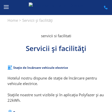
Sari
la
conținut
Home
>
Servicii și facilități
servicii si facilitati
Servicii și facilități
Stație de încărcare vehicule electrice
Hotelul nostru dispune de stație de încărcare pentru
vehicule electrice.
Stațiile noastre sunt vizibile și în aplicația Polyfazer și au
22kWh.