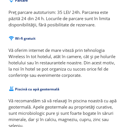
Parcare
Preț parcare autoturism: 35 LEI/ 24h. Parcarea este
păzită 24 din 24 h. Locurile de parcare sunt în limita
disponibilității, fără posibilitate de rezervare.
Wi-fi gratuit
Vă oferim internet de mare viteză prin tehnologia
Wireless în tot hotelul, atât în camere, cât și pe holurile
hotelului sau în restaurantele noastre. Din acest motiv,
la noi în hotel se pot organiza cu succes orice fel de
conferințe sau evenimente corporate.
Piscină cu apă geotermală
Vă recomandăm să vă relaxați în piscina noastră cu apă
geotermală. Apele geotermale au proprietăți curative,
sunt microbiologic pure şi sunt foarte bogate în săruri
minerale, dar şi în calciu, magneziu, cupru, zinc sau
seleniu.