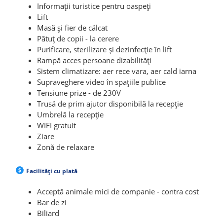
Informații turistice pentru oaspeți
Lift
Masă și fier de călcat
Pătuț de copii - la cerere
Purificare, sterilizare și dezinfecție în lift
Rampă acces persoane dizabilități
Sistem climatizare: aer rece vara, aer cald iarna
Supraveghere video în spațiile publice
Tensiune prize - de 230V
Trusă de prim ajutor disponibilă la recepție
Umbrelă la recepție
WIFI gratuit
Ziare
Zonă de relaxare
Facilități cu plată
Acceptă animale mici de companie - contra cost
Bar de zi
Biliard