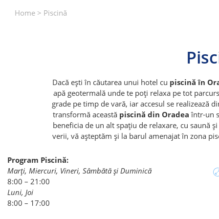
Home
>
Piscină
Pis
Dacă ești în căutarea unui hotel cu
piscină în O
apă geotermală unde te poți relaxa pe tot parcur
grade pe timp de vară, iar accesul se realizează di
transformă această
piscină din Oradea
într-un s
beneficia de un alt spațiu de relaxare, cu saună ș
verii, vă așteptăm și la barul amenajat în zona pis
Program Piscină:
Marți, Miercuri, Vineri, Sâmbătă și Duminică
8:00 – 21:00
Luni, Joi
8:00 – 17:00