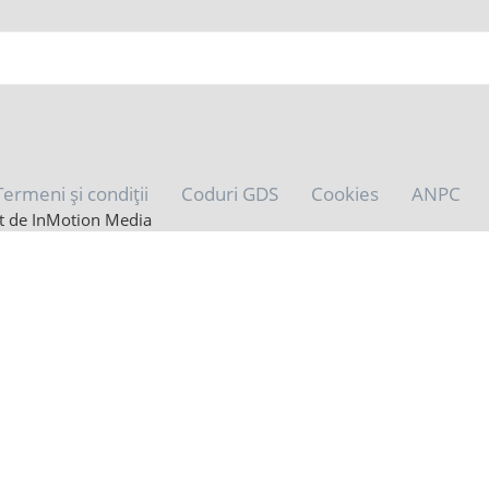
Termeni și condiții
Coduri GDS
Cookies
ANPC
zat de InMotion Media