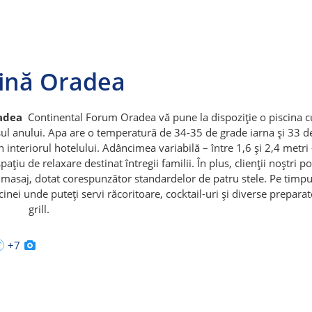
cină Oradea
radea
Continental Forum Oradea vă pune la dispoziție o piscina c
sul anului. Apa are o temperatură de 34-35 de grade iarna și 33 d
n interiorul hotelului. Adâncimea variabilă – între 1,6 și 2,4 metri 
pațiu de relaxare destinat întregii familii. În plus, clienții noștri po
i masaj, dotat corespunzător standardelor de patru stele. Pe timpu
cinei unde puteți servi răcoritoare, cocktail-uri și diverse preparat
grill.
+7