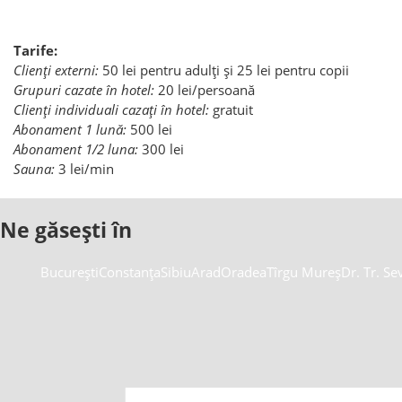
Tarife:
Clienți externi:
50 lei pentru adulți și 25 lei pentru copii
Grupuri cazate în hotel:
20 lei/persoană
Clienți individuali cazați în hotel:
gratuit
Abonament 1 lună:
500 lei
Abonament 1/2 luna:
300 lei
Sauna:
3 lei/min
Ne găsești în
București
Constanța
Sibiu
Arad
Oradea
Tîrgu Mureș
Dr. Tr. Se