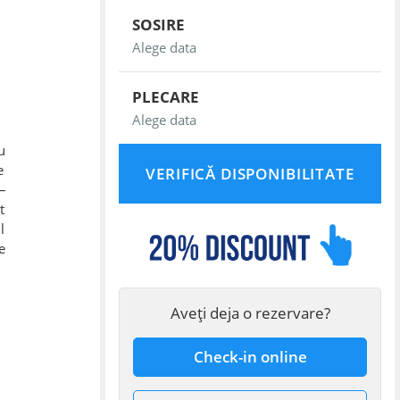
SOSIRE
PLECARE
u
e
–
t
l
e
Aveți deja o rezervare?
Check-in online