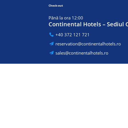
Check-out
Până la ora 12:00
Continental Hotels – Sediul 
+40 372 121 721
reservation@continentalhotels.ro
sales@continentalhotels.ro