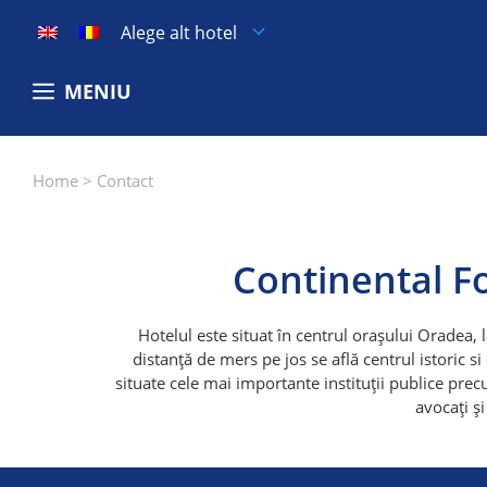
Sari
Alege alt hotel
la
conținut
MENIU
Home
>
Contact
Continental 
Hotelul este situat în centrul orașului Oradea, 
distanță de mers pe jos se află centrul istoric s
situate cele mai importante instituţii publice pre
avocaţi şi