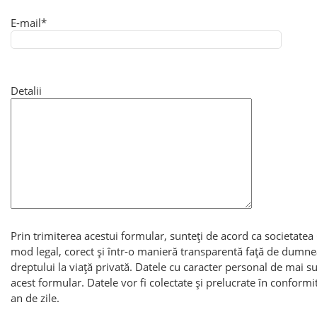
E-mail*
Detalii
Prin trimiterea acestui formular, sunteți de acord ca societatea
mod legal, corect și într-o manieră transparentă față de dumnea
dreptului la viață privată. Datele cu caracter personal de mai 
acest formular. Datele vor fi colectate și prelucrate în conformit
an de zile.