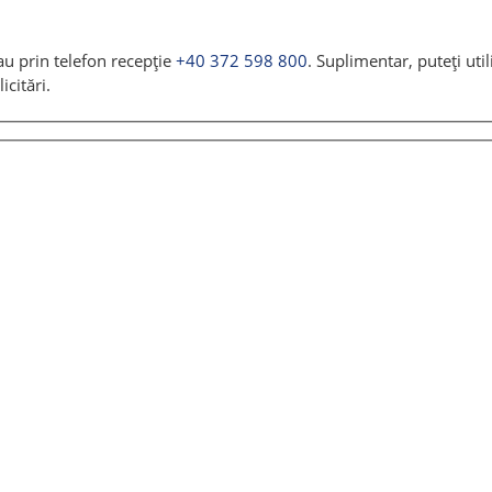
u prin telefon recepție
+40 372 598 800
. Suplimentar, puteți uti
icitări.