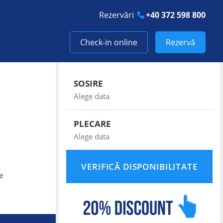
Rezervări
+40 372 598 800
Check-in online
Rezervă
SOSIRE
PLECARE
e