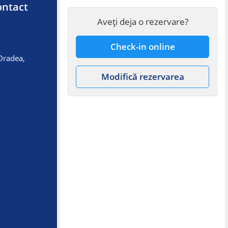
ontact
Aveți deja o rezervare?
Check-in online
Oradea,
Modifică rezervarea