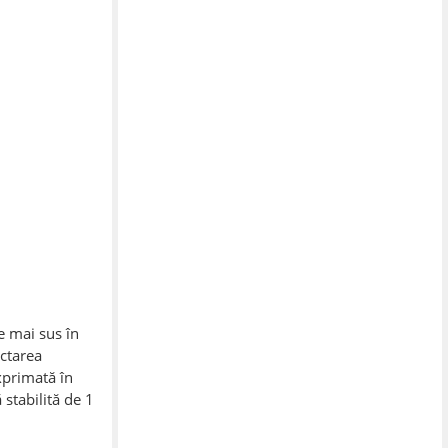
e mai sus în
ectarea
xprimată în
 stabilită de 1