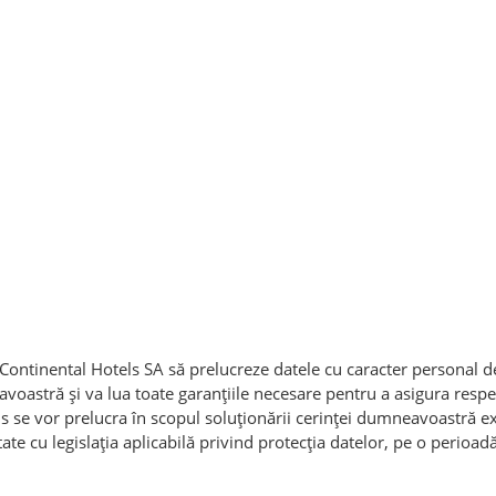
 Continental Hotels SA să prelucreze datele cu caracter personal d
voastră și va lua toate garanțiile necesare pentru a asigura resp
sus se vor prelucra în scopul soluționării cerinței dumneavoastră e
ate cu legislația aplicabilă privind protecția datelor, pe o perioadă